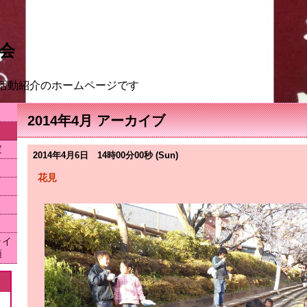
会
活動紹介のホームページです
2014年4月 アーカイブ
定
2014年4月6日 14時00分00秒 (Sun)
花見
ライ
順