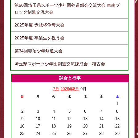
第50回埼玉県スポーツ少年団剣道部会交流大会 東南ブ
ロック剣道交流大会
2025年度 赤城杯争奪大会
2025年度 卒業生を祝う会
第34回妻沼少年剣道大会
埼玉県スポーツ少年団剣道交流錬成会・稽古会
試合と行事
7月
2026年8月
9月
日
月
火
水
木
金
土
1
2
3
4
5
6
7
8
9
10
11
12
13
14
15
16
17
18
19
20
21
22
23
24
25
26
27
28
29