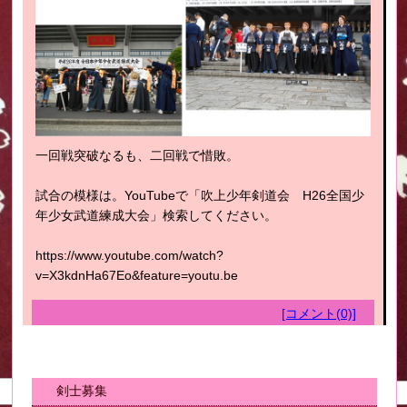
一回戦突破なるも、二回戦で惜敗。
試合の模様は。YouTubeで「吹上少年剣道会 H26全国少
年少女武道練成大会」検索してください。
https://www.youtube.com/watch?
v=X3kdnHa67Eo&feature=youtu.be
[コメント(0)]
剣士募集