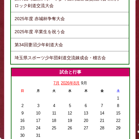
ロック剣道交流大会
2025年度 赤城杯争奪大会
2025年度 卒業生を祝う会
第34回妻沼少年剣道大会
埼玉県スポーツ少年団剣道交流錬成会・稽古会
試合と行事
7月
2026年8月
9月
日
月
火
水
木
金
土
1
2
3
4
5
6
7
8
9
10
11
12
13
14
15
16
17
18
19
20
21
22
23
24
25
26
27
28
29
30
31