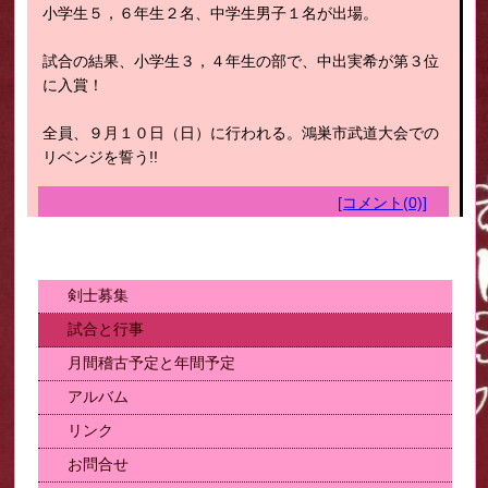
小学生５，６年生２名、中学生男子１名が出場。
試合の結果、小学生３，４年生の部で、中出実希が第３位
に入賞！
全員、９月１０日（日）に行われる。鴻巣市武道大会での
リベンジを誓う!!
[コメント(0)]
剣士募集
試合と行事
月間稽古予定と年間予定
アルバム
リンク
お問合せ