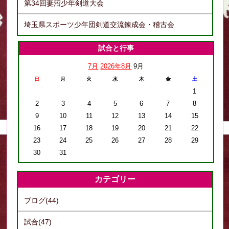
第34回妻沼少年剣道大会
埼玉県スポーツ少年団剣道交流錬成会・稽古会
試合と行事
7月
2026年8月
9月
日
月
火
水
木
金
土
1
2
3
4
5
6
7
8
9
10
11
12
13
14
15
16
17
18
19
20
21
22
23
24
25
26
27
28
29
30
31
カテゴリー
ブログ(44)
試合(47)