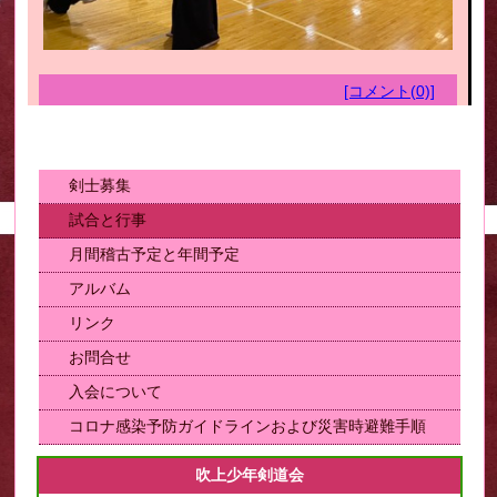
[コメント(0)]
剣士募集
試合と行事
月間稽古予定と年間予定
アルバム
リンク
お問合せ
入会について
コロナ感染予防ガイドラインおよび災害時避難手順
吹上少年剣道会