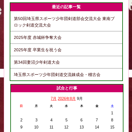
最近の記事一覧
第50回埼玉県スポーツ少年団剣道部会交流大会 東南ブ
ロック剣道交流大会
2025年度 赤城杯争奪大会
2025年度 卒業生を祝う会
第34回妻沼少年剣道大会
埼玉県スポーツ少年団剣道交流錬成会・稽古会
試合と行事
7月
2026年8月
9月
日
月
火
水
木
金
土
1
2
3
4
5
6
7
8
9
10
11
12
13
14
15