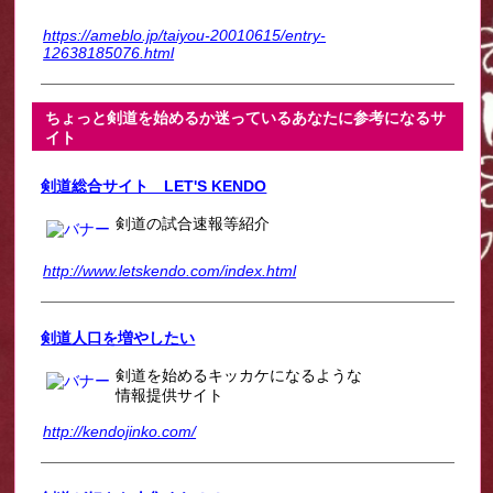
https://ameblo.jp/taiyou-20010615/entry-
12638185076.html
ちょっと剣道を始めるか迷っているあなたに参考になるサ
イト
剣道総合サイト LET'S KENDO
剣道の試合速報等紹介
http://www.letskendo.com/index.html
剣道人口を増やしたい
剣道を始めるキッカケになるような
情報提供サイト
http://kendojinko.com/