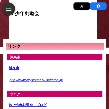
リンク
鴻巣市
鴻巣市
http://www.city.kounosu.saitama.jp/
ブログ
吹上少年剣道会 ブログ