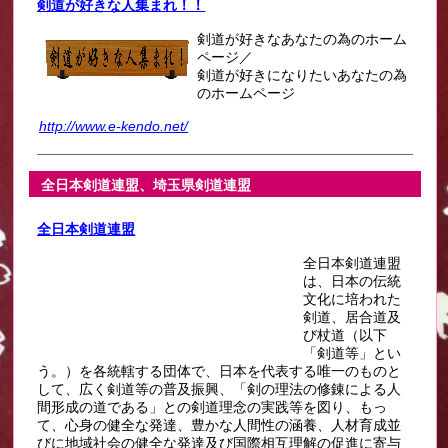
剣道が好きな人集まれ！！
剣道が好きなあなたの為のホーム
ページ／
剣道が好きになりたいあなたの為
のホームページ
http://www.e-kendo.net/
全日本剣道連盟、埼玉県剣道連盟
全日本剣道連盟
全日本剣道連盟
は、日本の伝統
文化に培われた
剣道、居合道及
び杖道（以下
「剣道等」とい
う。）を各統轄する団体で、日本を代表する唯一のものと
して、広く剣道等の普及振興、「剣の理法の修錬による人
間形成の道である」との剣道理念の実践等を図り、もっ
て、心身の健全な発達、豊かな人間性の涵養、人材育成並
びに地域社会の健全な発達及び国際相互理解の促進に寄与