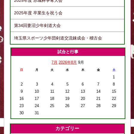
2025年度 赤城杯争奪大会
2025年度 卒業生を祝う会
第34回妻沼少年剣道大会
埼玉県スポーツ少年団剣道交流錬成会・稽古会
試合と行事
7月
2026年8月
9月
日
月
火
水
木
金
土
1
2
3
4
5
6
7
8
9
10
11
12
13
14
15
16
17
18
19
20
21
22
23
24
25
26
27
28
29
30
31
カテゴリー