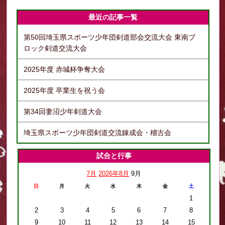
最近の記事一覧
第50回埼玉県スポーツ少年団剣道部会交流大会 東南ブ
ロック剣道交流大会
2025年度 赤城杯争奪大会
2025年度 卒業生を祝う会
第34回妻沼少年剣道大会
埼玉県スポーツ少年団剣道交流錬成会・稽古会
試合と行事
7月
2026年8月
9月
日
月
火
水
木
金
土
1
2
3
4
5
6
7
8
9
10
11
12
13
14
15